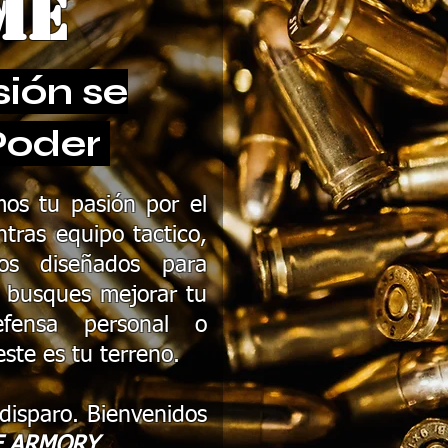
me
sión se
Poder
mos tu pasión por el
ntras equipo tactico,
ios diseñados para
 busques mejorar tu
efensa personal o
ste es tu terreno.
disparo. Bienvenidos
E ARMORY
.