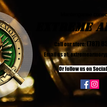
Mantenganse conec
Extreme 
(787) 
Call our store:
Email us at:
extremearmory
Or follow us on Socia