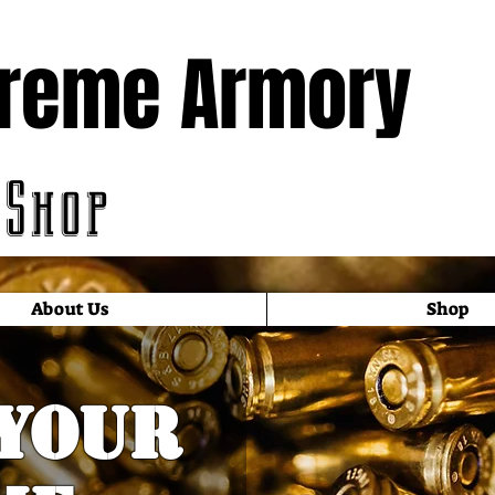
treme Armory
 Shop
About Us
Shop
your