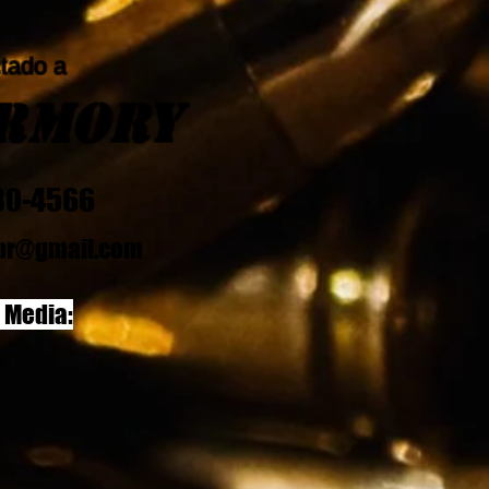
tado a
Armory
830-4566
pr@gmail.com
l Media: