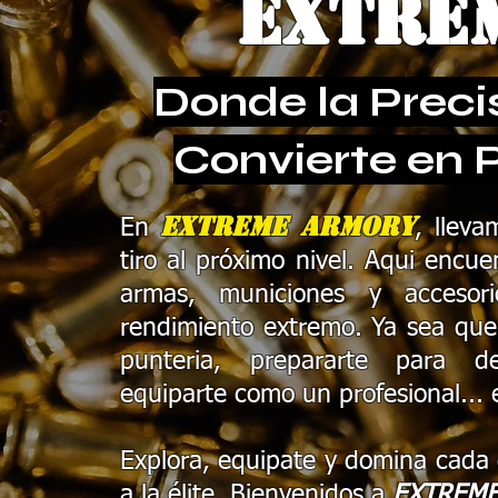
extre
Donde la Preci
Convierte en 
Extreme Armory
En
, lleva
tiro al próximo nivel. Aqui encue
armas, municiones y accesor
rendimiento extremo. Ya sea que
punteria, prepararte para d
equiparte como un profesional... e
Explora, equipate y domina cada 
a la élite. Bienvenidos a
EXTREM