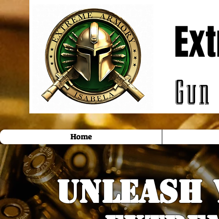
Ex
extremearmorypr@gmail.com
(787) 830-
4566
Gun
Home
unleash 